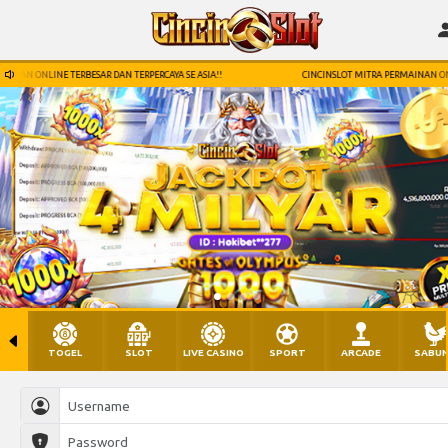
N ONLINE TERBESAR DAN TERPERCAYA SE ASIA!!
CINCINSLOT MITRA PERMAINAN ONLINE 
TOGEL
SLOT
LIVE CASINO
SPORT
ARCADE
SABU