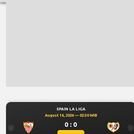
SPAIN LA LIGA
August 16, 2026 — 02:30 WIB
0 : 0
Previous
Ne