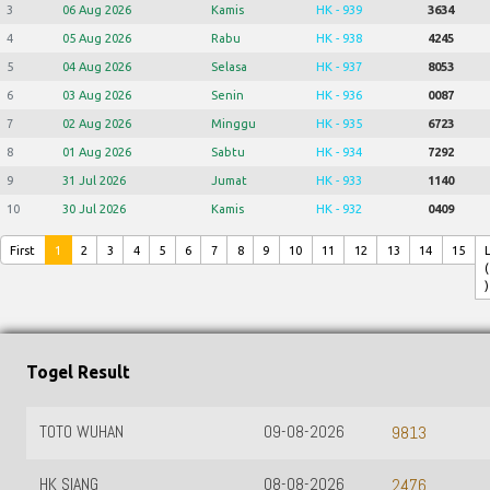
3
06 Aug 2026
Kamis
HK - 939
3634
4
05 Aug 2026
Rabu
HK - 938
4245
5
04 Aug 2026
Selasa
HK - 937
8053
6
03 Aug 2026
Senin
HK - 936
0087
7
02 Aug 2026
Minggu
HK - 935
6723
8
01 Aug 2026
Sabtu
HK - 934
7292
9
31 Jul 2026
Jumat
HK - 933
1140
10
30 Jul 2026
Kamis
HK - 932
0409
First
1
2
3
4
5
6
7
8
9
10
11
12
13
14
15
(
)
Togel Result
TOTO WUHAN
09-08-2026
9813
HK SIANG
08-08-2026
2476